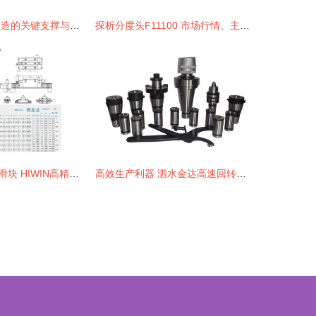
机床配件 工业制造的关键支撑与创新动力
探析分度头F11100 市场行情、主流厂家与产品图片鉴赏
上银RGW30CC滑块 HIWIN高精度直线导轨核心配件，四川福诺斯机电设备一站式供应
高效生产利器 泗水金达高速回转顶尖价格、厂家及机床主轴应用全解析